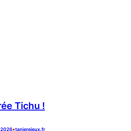
rée Tichu !
•
t 2026
tanierejeux.fr