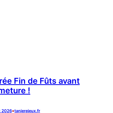
Réserver
rée Fin de Fûts avant
meture !
•
et 2026
tanierejeux.fr