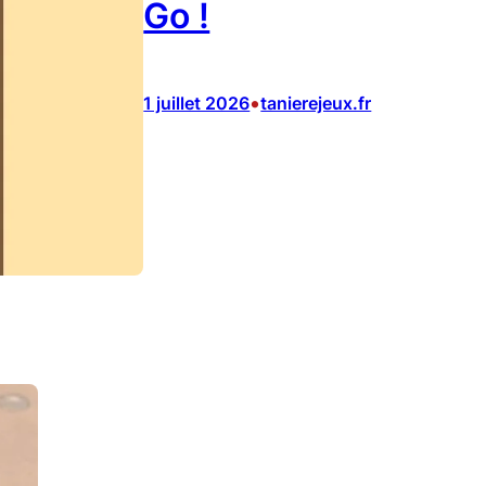
Go !
•
1 juillet 2026
tanierejeux.fr