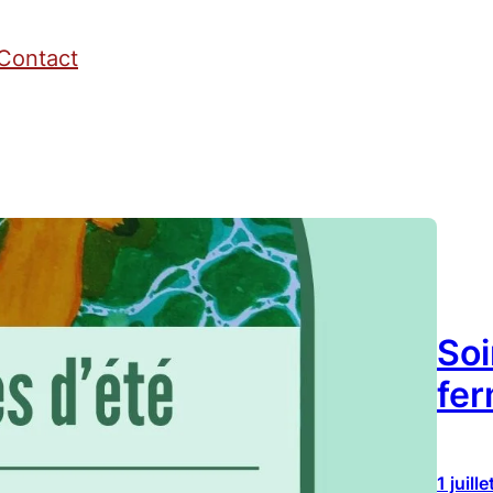
Contact
Soi
fer
1 juill