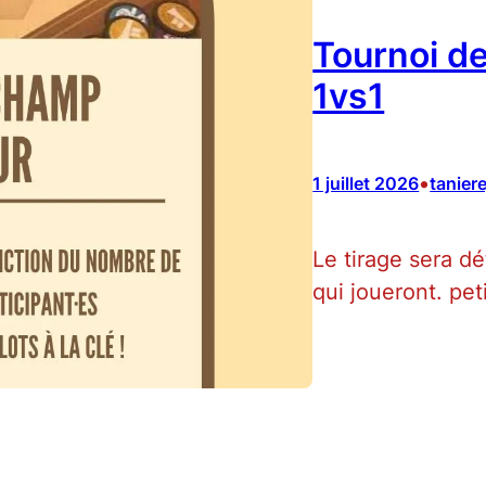
Tournoi d
1vs1
•
1 juillet 2026
taniere
Le tirage sera d
qui joueront. peti