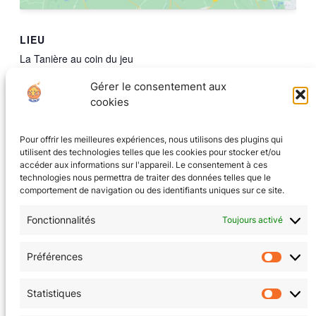
LIEU
La Tanière au coin du jeu
8 rue Ampère
Gérer le consentement aux
Grenoble
,
Isere
38000
France
+ Google Map
cookies
Pour offrir les meilleures expériences, nous utilisons des plugins qui
Gouter
Découverte des nouveautés avec
utilisent des technologies telles que les cookies pour stocker et/ou
JeuxduMonde
Jeu(x)nesse
accéder aux informations sur l'appareil. Le consentement à ces
technologies nous permettra de traiter des données telles que le
comportement de navigation ou des identifiants uniques sur ce site.
Fonctionnalités
Toujours activé
CGV
(en cours)
Préférences
Préfér
Mentions Légales
Statistiques
Statis
Politique de confidentialité