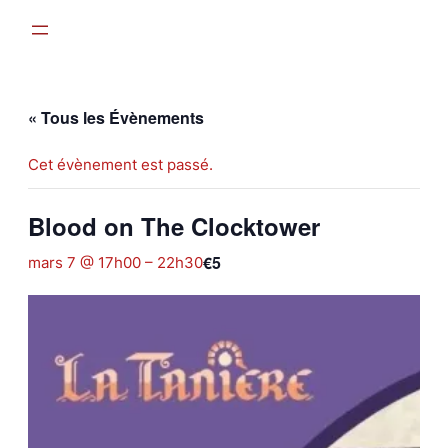
« Tous les Évènements
Cet évènement est passé.
Blood on The Clocktower
€5
mars 7 @ 17h00
–
22h30