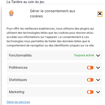
La Tanière au coin du jeu
8 rue Ampère
Gérer le consentement aux
Grenoble
,
Isere
38000
France
+ Google Map
cookies
Pour offrir les meilleures expériences, nous utilisons des plugins qui
Jeu de Rôle Géant : la manifestation des
Tichu
utilisent des technologies telles que les cookies pour stocker et/ou
champignons
accéder aux informations sur l'appareil. Le consentement à ces
technologies nous permettra de traiter des données telles que le
comportement de navigation ou des identifiants uniques sur ce site.
Fonctionnalités
Toujours activé
CGV
(en cours)
Préférences
Préfér
Mentions Légales
Statistiques
Statis
Politique de confidentialité
Marketing
Market
Politique de cookies (EU)
Gérer les services