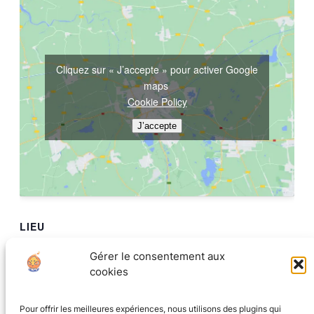
Cliquez sur « J’accepte » pour activer Google
maps
Cookie Policy
J’accepte
LIEU
La Tanière au coin du jeu
Gérer le consentement aux
8 rue Ampère
cookies
Grenoble
,
Isere
38000
France
+ Google Map
Pour offrir les meilleures expériences, nous utilisons des plugins qui