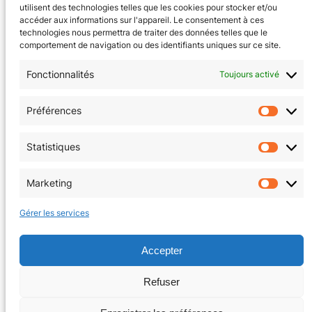
utilisent des technologies telles que les cookies pour stocker et/ou
Soirée Tichu
Who’s the brain spécial prototypes
accéder aux informations sur l'appareil. Le consentement à ces
technologies nous permettra de traiter des données telles que le
comportement de navigation ou des identifiants uniques sur ce site.
Fonctionnalités
Toujours activé
CGV
(en cours)
Préférences
Préfér
Mentions Légales
Statistiques
Statis
Politique de confidentialité
Marketing
Market
Politique de cookies (EU)
Gérer les services
Facebook
Instagram
Accepter
Refuser
Copyright © 2026 | La Tanière au coin du jeu