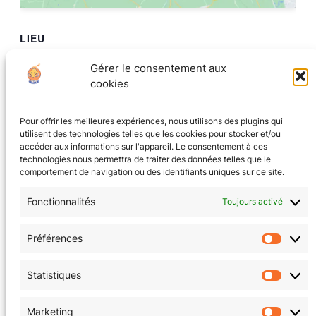
LIEU
La Tanière au coin du jeu
Gérer le consentement aux
8 rue Ampère
cookies
Grenoble
,
Isere
38000
France
Pour offrir les meilleures expériences, nous utilisons des plugins qui
utilisent des technologies telles que les cookies pour stocker et/ou
Quiz de l’écureuil
Jeu de Rôle oneshot avec les Féli’dés
accéder aux informations sur l'appareil. Le consentement à ces
technologies nous permettra de traiter des données telles que le
comportement de navigation ou des identifiants uniques sur ce site.
Fonctionnalités
Toujours activé
CGV
(en cours)
Préférences
Préfér
Mentions Légales
Statistiques
Statis
Politique de confidentialité
Marketing