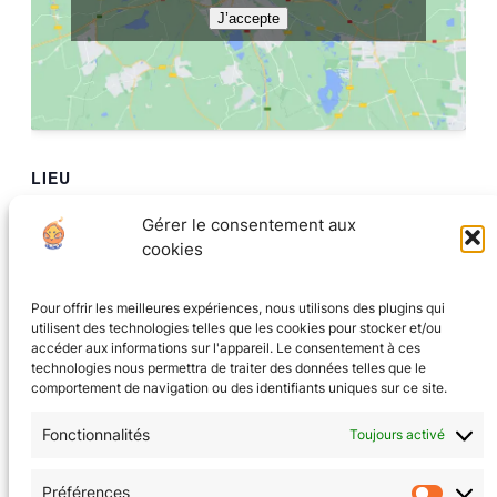
J’accepte
LIEU
La Tanière au coin du jeu
Gérer le consentement aux
8 rue Ampère
cookies
Grenoble
,
Isere
38000
France
+ Google Map
Pour offrir les meilleures expériences, nous utilisons des plugins qui
utilisent des technologies telles que les cookies pour stocker et/ou
Soirée Tichu
JDR avec l’ALEG thème Star Wars
accéder aux informations sur l'appareil. Le consentement à ces
technologies nous permettra de traiter des données telles que le
comportement de navigation ou des identifiants uniques sur ce site.
Fonctionnalités
Toujours activé
CGV
(en cours)
Préférences