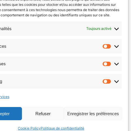
 telles que les cookies pour stocker et/ou accéder aux informations sur
Soirée Tichu
Le consentement à ces technologies nous permettra de traiter des données
e comportement de navigation ou des identifiants uniques sur ce site.
nalités
Toujours activé
ces
Préfér
okies (EU)
Facebook
Instagram
ues
Statist
ng
Market
rvices
epter
Refuser
Enregistrer les préférences
Cookie Policy
Politique de confidentialité