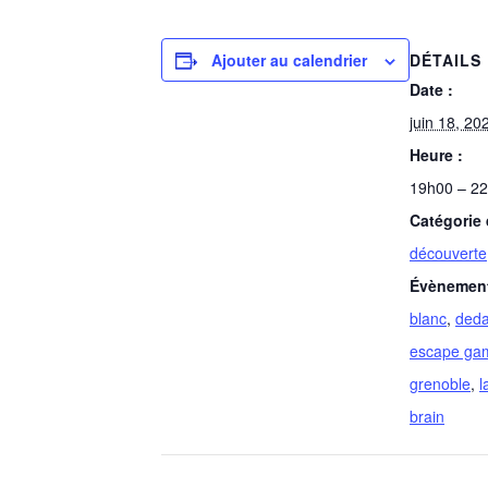
DÉTAILS
Ajouter au calendrier
Date :
juin 18, 20
Heure :
19h00 – 2
Catégorie
découverte
Évènement
blanc
,
deda
escape ga
grenoble
,
l
brain