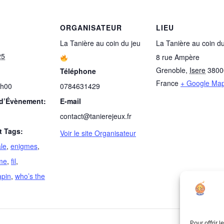
ORGANISATEUR
LIEU
La Tanière au coin du jeu
La Tanière au coin du
25
8 rue Ampère
Grenoble
,
Isere
3800
Téléphone
France
+ Google Ma
2h00
0784631429
 d’Évènement:
E-mail
contact@tanierejeux.fr
 Tags:
Voir le site Organisateur
le
,
enigmes
,
me
,
fil
,
apin
,
who’s the
Pour offrir 