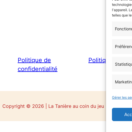
technologies
l'appareil. 
telles que l
Fonction
Préféren
Politique de
Politique de co
Statistiq
confidentialité
Marketi
Gérer les se
Copyright © 2026 | La Tanière au coin du jeu
Acc