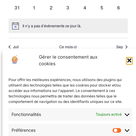
évènements
évènements
évènements
évènements
évènements
évènements
évèneme
0
0
0
0
0
0
0
31
1
2
3
4
5
6
évènements
évènements
évènements
évènements
évènements
évènements
évèneme
Il n’y a pas d’évènements ce jour là.
Notice
Juil
Ce mois-ci
Sep
Gérer le consentement aux
cookies
S’abonner au calendrier
Pour offrir les meilleures expériences, nous utilisons des plugins qui
utilisent des technologies telles que les cookies pour stocker et/ou
accéder aux informations sur l'appareil. Le consentement à ces
technologies nous permettra de traiter des données telles que le
comportement de navigation ou des identifiants uniques sur ce site.
Fonctionnalités
Toujours activé
CGV
(en cours)
Préférences
Préfér