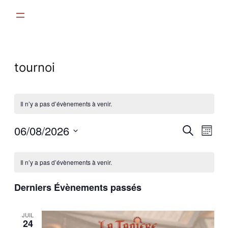
tournoi
Il n’y a pas d’évènements à venir.
Recher
06/08/2026
Nav
Recherche
Mois
et
Sélectionnez
de
Calendrier
une
navigat
vue
Il n’y a pas d’évènements à venir.
date.
de
de
Évè
Évènements
Derniers Évènements passés
vues
Évènem
JUIL
24