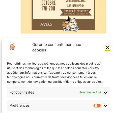
octobre 25, 2025 @ 17h00
–
20h00
Gérer le consentement aux
JDR de groupe avec PERICULUM
cookies
La Tanière au coin du jeu
8 rue Ampère, Grenoble
Pour offrir les meilleures expériences, nous utilisons des plugins qui
utilisent des technologies telles que les cookies pour stocker et/ou
accéder aux informations sur l'appareil. Le consentement à ces
technologies nous permettra de traiter des données telles que le
comportement de navigation ou des identifiants uniques sur ce site.
Fonctionnalités
Toujours activé
CGV
(en cours)
Préférences
Préfér