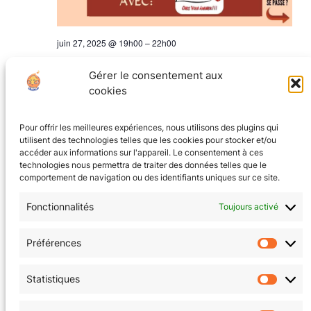
juin 27, 2025 @ 19h00
–
22h00
Jeu de Rôle avec l’ALEG
Gérer le consentement aux
La Tanière au coin du jeu
8 rue Ampère, Grenoble
cookies
12€
Pour offrir les meilleures expériences, nous utilisons des plugins qui
utilisent des technologies telles que les cookies pour stocker et/ou
accéder aux informations sur l'appareil. Le consentement à ces
technologies nous permettra de traiter des données telles que le
comportement de navigation ou des identifiants uniques sur ce site.
Fonctionnalités
Toujours activé
CGV
(en cours)
Préférences
Préfér
Mentions Légales
Statistiques
Statis
Politique de confidentialité