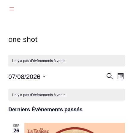
one shot
Il n’y a pas d’évènements à venir.
Recher
07/08/2026
Nav
Recherche
Mois
et
Sélectionnez
de
Calendrier
une
navigat
vue
Il n’y a pas d’évènements à venir.
date.
de
de
Évè
Évènements
Derniers Évènements passés
vues
Évènem
SEP
26