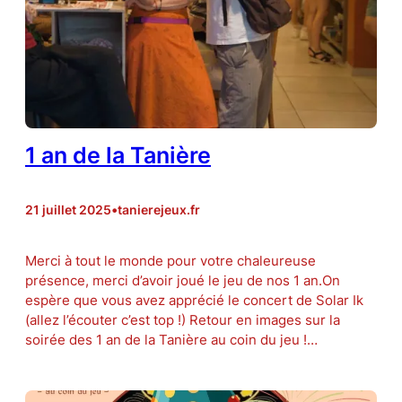
1 an de la Tanière
21 juillet 2025
•
tanierejeux.fr
Merci à tout le monde pour votre chaleureuse
présence, merci d’avoir joué le jeu de nos 1 an.On
espère que vous avez apprécié le concert de Solar Ik
(allez l’écouter c’est top !) Retour en images sur la
soirée des 1 an de la Tanière au coin du jeu !…