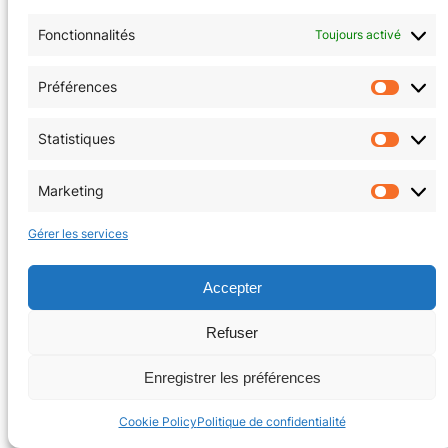
Politique de cookies (EU)
Fonctionnalités
Toujours activé
Facebook
Instagram
Préférences
Préfér
Statistiques
Statis
Copyright © 2026 | La Tanière au coin du jeu
Marketing
Market
Gérer les services
Accepter
Refuser
Enregistrer les préférences
Cookie Policy
Politique de confidentialité