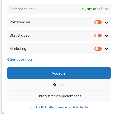
Politique de cookies (EU)
Fonctionnalités
Toujours activé
Facebook
Instagram
Préférences
Préfér
Statistiques
Statis
Copyright © 2026 | La Tanière au coin du jeu
Marketing
Market
Gérer les services
Accepter
Refuser
Enregistrer les préférences
Cookie Policy
Politique de confidentialité