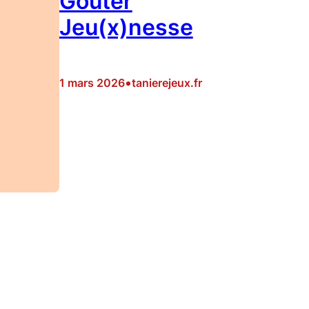
Gouter
Jeu(x)nesse
•
1 mars 2026
tanierejeux.fr