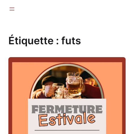
Aller
au
contenu
Étiquette :
futs