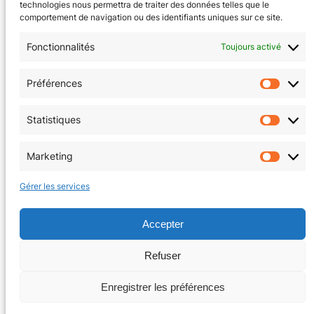
technologies nous permettra de traiter des données telles que le
comportement de navigation ou des identifiants uniques sur ce site.
Fonctionnalités
Toujours activé
CGV
(en cours)
Préférences
Préfér
Mentions Légales
Statistiques
Statis
Politique de confidentialité
Marketing
Market
Politique de cookies (EU)
Gérer les services
Facebook
Instagram
Accepter
Refuser
Copyright © 2026 | La Tanière au coin du jeu
Enregistrer les préférences