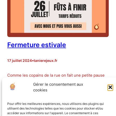
Fermeture estivale
17 juillet 2024
•
tanierejeux.fr
Comme les copains de la rue on fait une petite pause
estivale entre le 27 juillet et le 20 août compris (donc
Gérer le consentement aux
on n’est pas ouvert samedi 27 juillet). Du coup le 26
cookies
juillet : prix réduits sur la bière pour finir les fûts
D’ici là rdv le 18…
Pour offrir les meilleures expériences, nous utilisons des plugins qui
utilisent des technologies telles que les cookies pour stocker et/ou
accéder aux informations sur l'appareil. Le consentement à ces