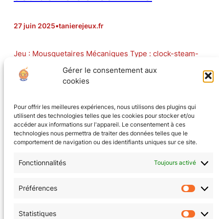
27 juin 2025
•
tanierejeux.fr
Jeu : Mousquetaires Mécaniques Type : clock-steam-
punk (sans punk) Nombre de Joueur-ses : 5 Synopsis :
Gérer le consentement aux
citoyen-ne-s d’une cité-état en conflit avec ses
cookies
voisines, votre mission est d’enquêter sur une soi-
disant découverte cruciale de vos ennemis.
Pour offrir les meilleures expériences, nous utilisons des plugins qui
utilisent des technologies telles que les cookies pour stocker et/ou
accéder aux informations sur l'appareil. Le consentement à ces
technologies nous permettra de traiter des données telles que le
comportement de navigation ou des identifiants uniques sur ce site.
Fonctionnalités
Toujours activé
CGV
(en cours)
Préférences
Préfér
Mentions Légales
Statistiques
Statis