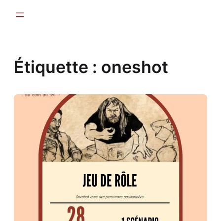
Aller
au
contenu
Étiquette :
oneshot