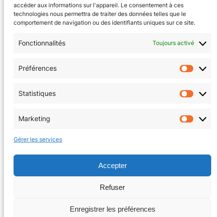
accéder aux informations sur l'appareil. Le consentement à ces
technologies nous permettra de traiter des données telles que le
comportement de navigation ou des identifiants uniques sur ce site.
Fonctionnalités
Toujours activé
CGV
(en cours)
Préférences
Préfér
Mentions Légales
Statistiques
Statis
Politique de confidentialité
Marketing
Market
Politique de cookies (EU)
Gérer les services
Facebook
Instagram
Accepter
Refuser
Copyright © 2026 | La Tanière au coin du jeu
Enregistrer les préférences