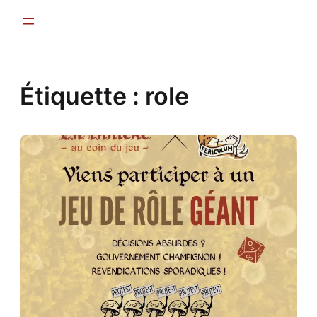
Aller
au
contenu
Étiquette :
role