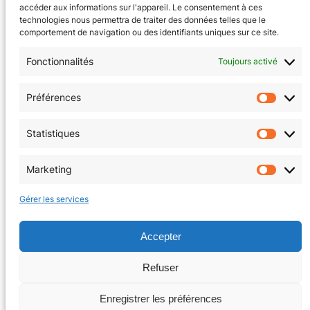
accéder aux informations sur l'appareil. Le consentement à ces
technologies nous permettra de traiter des données telles que le
comportement de navigation ou des identifiants uniques sur ce site.
Fonctionnalités
Toujours activé
CGV
(en cours)
Préférences
Préfér
Mentions Légales
Statistiques
Statis
Politique de confidentialité
Marketing
Market
Politique de cookies (EU)
Gérer les services
Facebook
Instagram
Accepter
Refuser
Copyright © 2026 | La Tanière au coin du jeu
Enregistrer les préférences