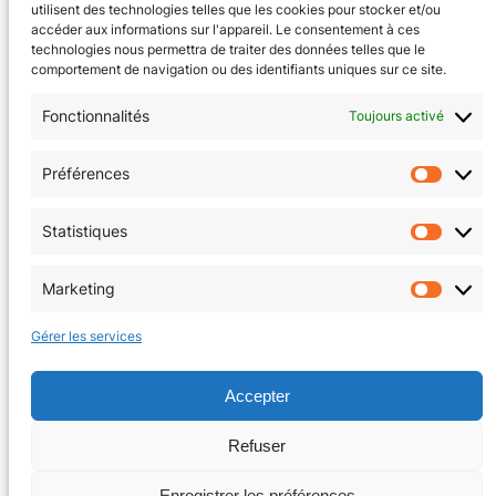
utilisent des technologies telles que les cookies pour stocker et/ou
accéder aux informations sur l'appareil. Le consentement à ces
technologies nous permettra de traiter des données telles que le
comportement de navigation ou des identifiants uniques sur ce site.
Fonctionnalités
Toujours activé
CGV
(en cours)
Préférences
Préfér
Mentions Légales
Statistiques
Statis
Politique de confidentialité
Marketing
Market
Politique de cookies (EU)
Gérer les services
Facebook
Instagram
Accepter
Refuser
Copyright © 2026 | La Tanière au coin du jeu
Enregistrer les préférences