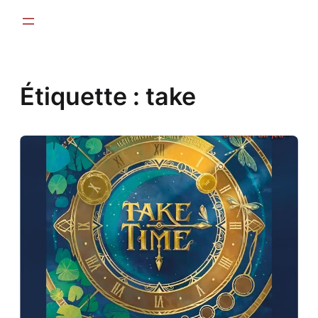
Aller
au
contenu
Étiquette :
take