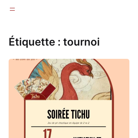
Aller
au
contenu
Étiquette :
tournoi