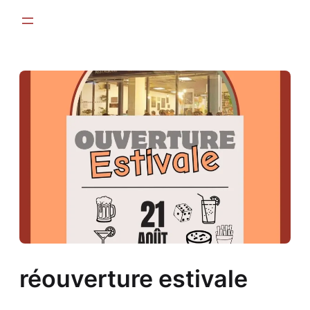
Aller
au
contenu
réouverture estivale