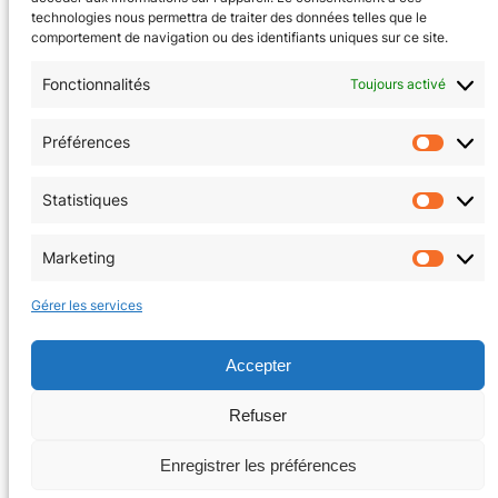
technologies nous permettra de traiter des données telles que le
comportement de navigation ou des identifiants uniques sur ce site.
Fonctionnalités
Toujours activé
CGV
(en cours)
Préférences
Préfér
Mentions Légales
Statistiques
Statis
Politique de confidentialité
Marketing
Market
Politique de cookies (EU)
Gérer les services
Facebook
Instagram
Accepter
Refuser
Copyright © 2026 | La Tanière au coin du jeu
Enregistrer les préférences