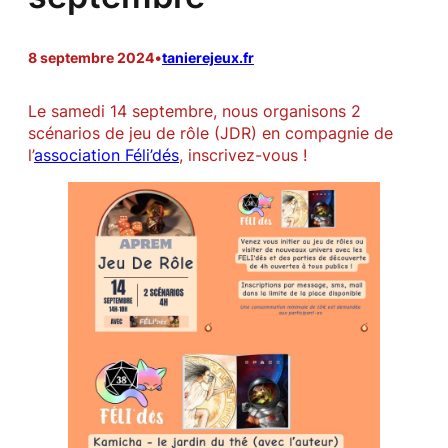
8 septembre 2024
•
tanierejeux.fr
Le samedi 14 septembre, nous organisons 2
scénarios de jeu de rôle (JDR) en compagnie de
l’
association Féli’dés
, inscrivez-vous !