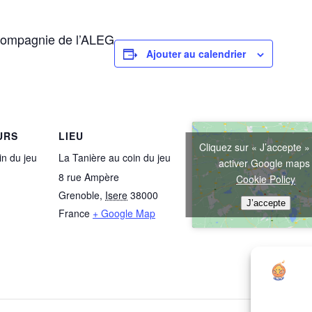
compagnie de l’ALEG
Ajouter au calendrier
URS
LIEU
Cliquez sur « J’accepte »
in du jeu
La Tanière au coin du jeu
activer Google map
8 rue Ampère
Cookie Policy
Grenoble
,
Isere
38000
J’accepte
France
+ Google Map