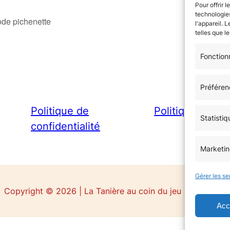
Pour offrir 
technologies
ode pichenette
l'appareil. 
telles que l
Fonction
Préféren
Politique de
Politique de co
Statistiq
confidentialité
Marketi
Gérer les se
Copyright © 2026 | La Tanière au coin du jeu
Acc