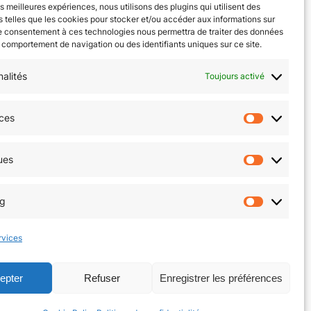
les meilleures expériences, nous utilisons des plugins qui utilisent des
 telles que les cookies pour stocker et/ou accéder aux informations sur
Quiz Drag
Le consentement à ces technologies nous permettra de traiter des données
e comportement de navigation ou des identifiants uniques sur ce site.
nalités
Toujours activé
ces
Préfér
okies (EU)
Facebook
Instagram
ues
Statist
ng
Market
rvices
epter
Refuser
Enregistrer les préférences