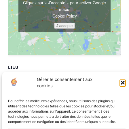
Cliquez sur « J’accepte » pour activer Google
maps
Cookie Policy
J’accepte
LIEU
La Tanière au coin du jeu
Gérer le consentement aux
8 rue Ampère
cookies
Grenoble
,
Isere
38000
France
+ Google Map
Pour offrir les meilleures expériences, nous utilisons des plugins qui
utilisent des technologies telles que les cookies pour stocker et/ou
Jeu de Rôle oneshot avec l’ALEG
Tichu !
accéder aux informations sur l'appareil. Le consentement à ces
technologies nous permettra de traiter des données telles que le
comportement de navigation ou des identifiants uniques sur ce site.