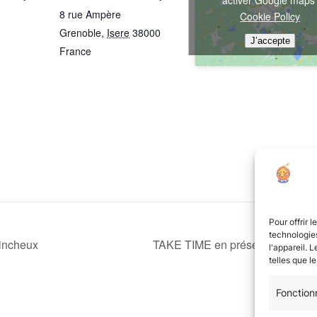
8 rue Ampère
Cookie Policy
Grenoble
,
Isere
38000
J’accepte
France
Pour offrir 
technologies
rincheux
TAKE TIME en présence de l’aut
l'appareil. 
telles que l
Fonction