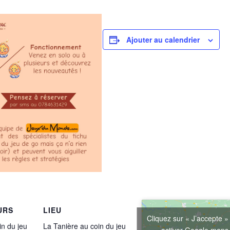
Ajouter au calendrier
URS
LIEU
Cliquez sur « J’accepte »
in du jeu
La Tanière au coin du jeu
activer Google map