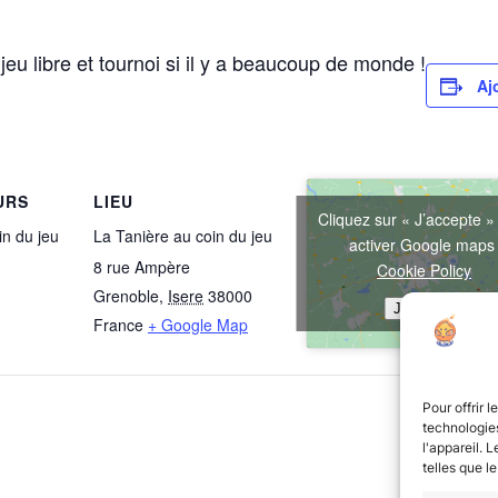
jeu libre et tournoi si il y a beaucoup de monde !
Aj
URS
LIEU
Cliquez sur « J’accepte »
in du jeu
La Tanière au coin du jeu
activer Google map
8 rue Ampère
Cookie Policy
Grenoble
,
Isere
38000
J’accepte
France
+ Google Map
Pour offrir 
technologies
l'appareil. 
telles que l