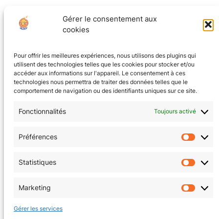
Gérer le consentement aux
cookies
Pour offrir les meilleures expériences, nous utilisons des plugins qui
utilisent des technologies telles que les cookies pour stocker et/ou
accéder aux informations sur l'appareil. Le consentement à ces
technologies nous permettra de traiter des données telles que le
comportement de navigation ou des identifiants uniques sur ce site.
Fonctionnalités
Toujours activé
CGV
(en cours)
Préférences
Préfér
Mentions Légales
Statistiques
Statis
Politique de confidentialité
Marketing
Market
Politique de cookies (EU)
Gérer les services