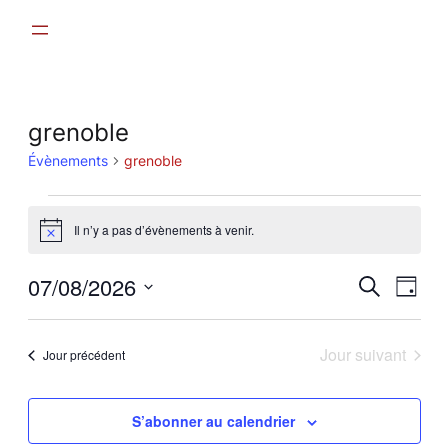
grenoble
Évènements
grenoble
Évènements
Il n’y a pas d’évènements à venir.
for
Notice
août
Recher
07/08/2026
Nav
Recherche
Jour
7,
et
Sélectionnez
de
2026
une
navigat
vue
Jour suivant
Jour précédent
date.
de
Évè
vues
S’abonner au calendrier
Évènem