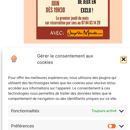
juin 5, 2025 @ 19h30
–
23h30
Gérer le consentement aux
Découverte jeux
cookies
La Tanière au coin du jeu
8 rue Ampère, Grenoble
Pour offrir les meilleures expériences, nous utilisons des plugins qui
utilisent des technologies telles que les cookies pour stocker et/ou
accéder aux informations sur l'appareil. Le consentement à ces
technologies nous permettra de traiter des données telles que le
comportement de navigation ou des identifiants uniques sur ce site.
Fonctionnalités
Toujours activé
CGV
(en cours)
Préférences
Préfér