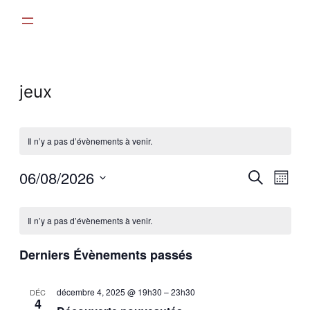
jeux
Il n’y a pas d’évènements à venir.
Recher
06/08/2026
Nav
Recherche
Mois
et
Sélectionnez
de
Calendrier
une
navigat
vue
Il n’y a pas d’évènements à venir.
date.
de
de
Évè
Évènements
Derniers Évènements passés
vues
Évènem
décembre 4, 2025 @ 19h30
–
23h30
DÉC
4