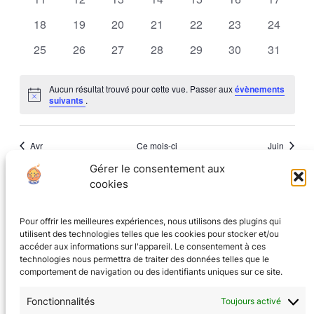
Évènem
évènements
évènements
évènements
évènements
évènements
évènements
évèneme
0
0
0
0
0
0
0
18
19
20
21
22
23
24
évènements
évènements
évènements
évènements
évènements
évènements
évèneme
0
0
0
0
0
0
0
25
26
27
28
29
30
31
évènements
évènements
évènements
évènements
évènements
évènements
évèneme
Aucun résultat trouvé pour cette vue. Passer aux
évènements
Notice
suivants
.
Avr
Ce mois-ci
Juin
Gérer le consentement aux
cookies
S’abonner au calendrier
Pour offrir les meilleures expériences, nous utilisons des plugins qui
utilisent des technologies telles que les cookies pour stocker et/ou
accéder aux informations sur l'appareil. Le consentement à ces
technologies nous permettra de traiter des données telles que le
comportement de navigation ou des identifiants uniques sur ce site.
Fonctionnalités
Toujours activé