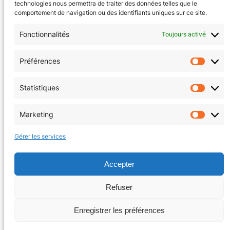
technologies nous permettra de traiter des données telles que le
comportement de navigation ou des identifiants uniques sur ce site.
Fonctionnalités
Toujours activé
CGV
(en cours)
Préférences
Préfér
Mentions Légales
Statistiques
Statis
Politique de confidentialité
Marketing
Market
Politique de cookies (EU)
Gérer les services
Facebook
Instagram
Accepter
Refuser
Copyright © 2026 | La Tanière au coin du jeu
Enregistrer les préférences