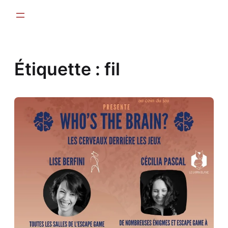
Aller
au
contenu
Étiquette :
fil