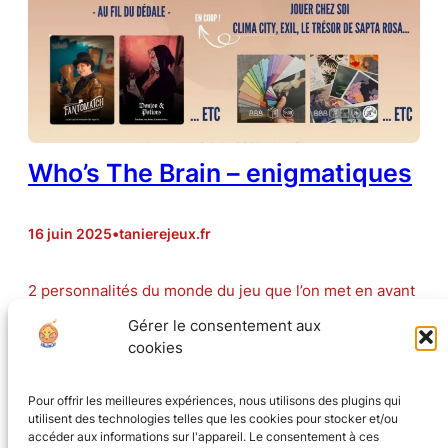
Who’s The Brain – enigmatiques
16 juin 2025
•
tanierejeux.fr
2 personnalités du monde du jeu que l’on met en avant
à la tanière : Lise Berfini qui a réalisé les escape games
Gérer le consentement aux
de Au fil du Dédale et Cécilia Pascal qui réalise les
cookies
énigmes et escape games de Le Lapin Blanc. Venez les
découvrir !
Pour offrir les meilleures expériences, nous utilisons des plugins qui
utilisent des technologies telles que les cookies pour stocker et/ou
accéder aux informations sur l'appareil. Le consentement à ces