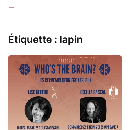
Aller
au
contenu
Étiquette :
lapin