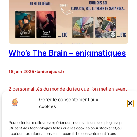
Who’s The Brain – enigmatiques
16 juin 2025
•
tanierejeux.fr
2 personnalités du monde du jeu que l’on met en avant
à la tanière : Lise Berfini qui a réalisé les escape games
Gérer le consentement aux
de Au fil du Dédale et Cécilia Pascal qui réalise les
cookies
énigmes et escape games de Le Lapin Blanc. Venez les
découvrir !
Pour offrir les meilleures expériences, nous utilisons des plugins qui
utilisent des technologies telles que les cookies pour stocker et/ou
accéder aux informations sur l'appareil. Le consentement à ces