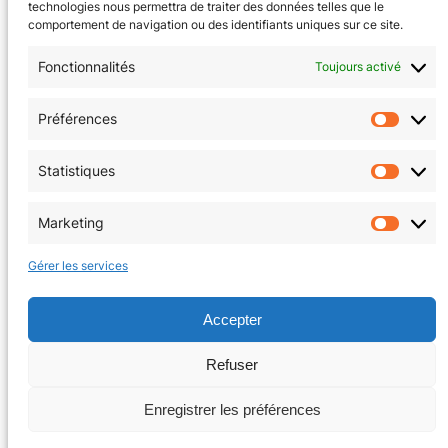
technologies nous permettra de traiter des données telles que le
comportement de navigation ou des identifiants uniques sur ce site.
Fonctionnalités
Toujours activé
CGV
(en cours)
Préférences
Préfér
Mentions Légales
Statistiques
Statis
Politique de confidentialité
Marketing
Market
Politique de cookies (EU)
Gérer les services
Facebook
Instagram
Accepter
Refuser
Copyright © 2026 | La Tanière au coin du jeu
Enregistrer les préférences