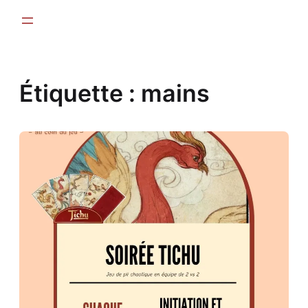
Aller
au
contenu
Étiquette :
mains