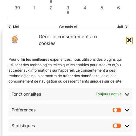
évènements
évènements
évènement
évènements
évènements
évènements
évèneme
0
0
0
1
0
0
0
30
1
2
3
4
5
6
évènements
évènements
évènements
évènement
évènements
évènements
évèneme
Mai
Ce mois-ci
Juil
Gérer le consentement aux
cookies
S’abonner au calendrier
Pour offrir les meilleures expériences, nous utilisons des plugins qui
utilisent des technologies telles que les cookies pour stocker et/ou
accéder aux informations sur l'appareil. Le consentement à ces
technologies nous permettra de traiter des données telles que le
comportement de navigation ou des identifiants uniques sur ce site.
Fonctionnalités
Toujours activé
CGV
(en cours)
Préférences
Préfér
Mentions Légales
Statistiques
Statis
Politique de confidentialité